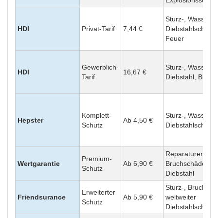
Explosionsschäd
Sturz-, Wasser-,
HDI
Privat-Tarif
7,44 €
Diebstahlschäde
Feuer
Gewerblich-
Sturz-, Wasser-,
HDI
16,67 €
Tarif
Diebstahl, Blitz
Komplett-
Sturz-, Wasser-,
Hepster
Ab 4,50 €
Schutz
Diebstahlschäde
Reparaturen, Stu
Premium-
Wertgarantie
Ab 6,90 €
Bruchschäden,
Schutz
Diebstahl
Sturz-, Bruchsch
Erweiterter
Friendsurance
Ab 5,90 €
weltweiter
Schutz
Diebstahlschutz