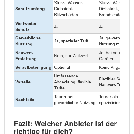
Sturz-, Wasser-,
Sturz-, Wasser-,
Schutzumfang
Diebstahl-,
Diebstahl-,
Blitzschäden
Brandschäden
Weltweiter
Ja
Ja
Schutz
Gewerbliche
Ja, gewerbliche
Ja, spezieller Tarif
Nutzung
Nutzung möglich
Neuwert-
Ja, bei neueren
Nein, nur Zeitwert
Erstattung
Geräten
Selbstbeteiligung
Optional
Keine Angaben
Umfassende
Flexibler Schutz,
Vorteile
Abdeckung, flexible
Neuwert-Erstattun
Tarife
Teurer bei
Teurer als
Nachteile
gewerblicher Nutzung
spezialisierte Anbi
Fazit: Welcher Anbieter ist der
richtige für dich?