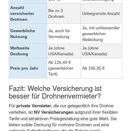
Anzahl
Bis zu 3
versicherter
Unbegrenzte Anzahl
Drohnen
Drohnen
Ja, mit umfassender
Gewerbliche
Ja, auch für
gewerblicher
Nutzung
Vermietung
Abdeckung
Weltweite
Ja (ohne
Ja (ohne
Deckung
USA/Kanada)
USA/Kanada)
Ab 126,44 €
Preis pro Jahr
(gewerblicher
Ab 196,35 €
Tarif)
Fazit: Welche Versicherung ist
besser für Drohnenvermieter?
Für
private Vermieter
, die nur gelegentlich ihre Drohne
verleihen, ist
NV Versicherungen
aufgrund ihrer flexiblen
Tarife und attraktiven Preisgestaltung eine gute Wahl. Sie
bieten solide Deckung für mehrere Drohnen und eine
optionale Selbstbeteiligung, die die Prämie senkt.