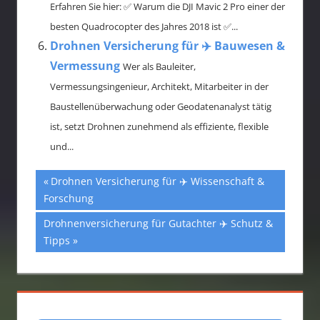
Erfahren Sie hier: ✅ Warum die DJI Mavic 2 Pro einer der
besten Quadrocopter des Jahres 2018 ist ✅...
Drohnen Versicherung für ✈️ Bauwesen &
Vermessung
Wer als Bauleiter,
Vermessungsingenieur, Architekt, Mitarbeiter in der
Baustellenüberwachung oder Geodatenanalyst tätig
ist, setzt Drohnen zunehmend als effiziente, flexible
und...
Vorheriger
Drohnen Versicherung für ✈️ Wissenschaft &
Beitragsnavigation
Forschung
Beitrag:
Nächster
Drohnenversicherung für Gutachter ✈️ Schutz &
Beitrag:
Tipps