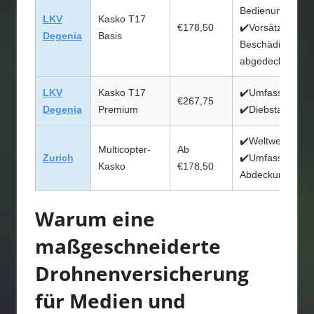
Bedienungsfehle
LKV
Kasko T17
€178,50
✔️Vorsätzliche
Degenia
Basis
Beschädigung
abgedeckt
LKV
Kasko T17
✔️Umfassender 
€267,75
Degenia
Premium
✔️Diebstahl abg
✔️Weltweiter Sch
Multicopter-
Ab
Zurich
✔️Umfassende
Kasko
€178,50
Abdeckung
Warum eine
maßgeschneiderte
Drohnenversicherung
für Medien und