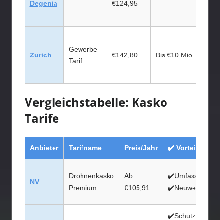
Degenia
€124,95
Gewerbe
Zurich
€142,80
Bis €10 Mio.
Tarif
Vergleichstabelle: Kasko
Tarife
Anbieter
Tarifname
Preis/Jahr
✔️ Vorteile
Drohnenkasko
Ab
✔️Umfassender 
NV
Premium
€105,91
✔️Neuwertentsc
✔️Schutz bei